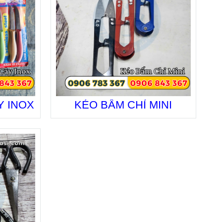
Y INOX
KÉO BẤM CHỈ MINI