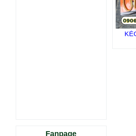
KÉ
Fanpage