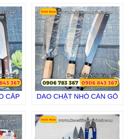
O CẤP
DAO CHẶT NHỎ CÁN GỖ