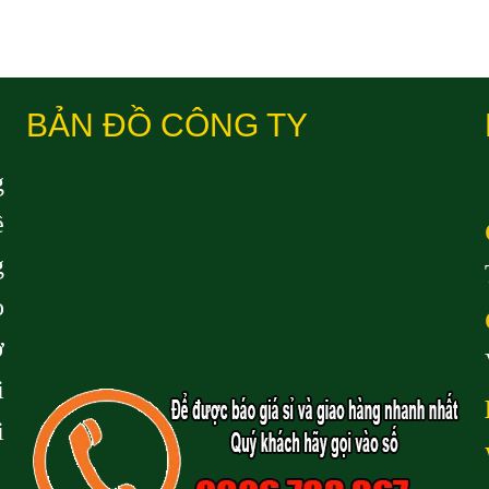
BẢN ĐỒ CÔNG TY
g
ề
g
o
ở
i
i