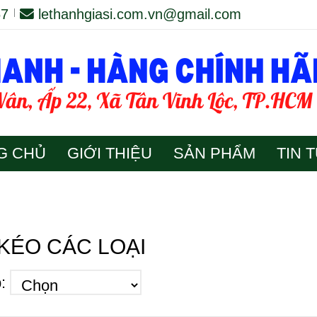
67
lethanhgiasi.com.vn@gmail.com
G CHỦ
GIỚI THIỆU
SẢN PHẨM
TIN 
KÉO CÁC LOẠI
: