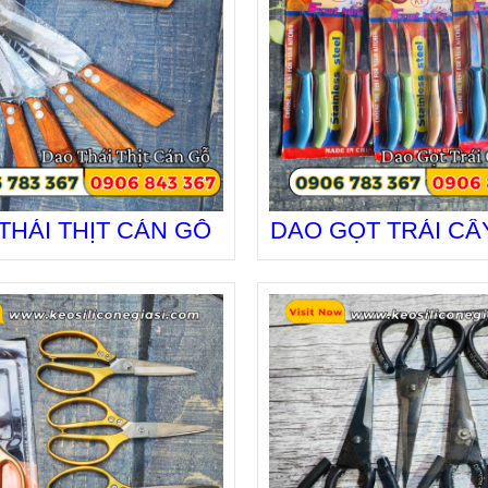
THÁI THỊT CÁN GỖ
DAO GỌT TRÁI CÂ