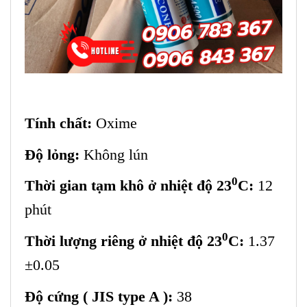
Tính chất:
Oxime
Độ lỏng:
Không lún
0
Thời gian tạm khô ở nhiệt độ 23
C:
12
phút
0
Thời lượng riêng ở nhiệt độ 23
C:
1.37
±0.05
Độ cứng ( JIS type A ):
38