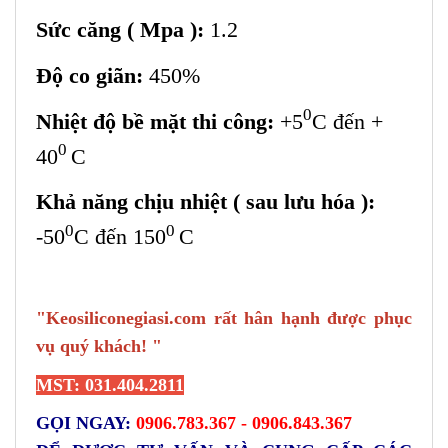
Sức căng ( Mpa ):
1.2
Độ co giãn:
450%
0
Nhiệt độ bề mặt thi công:
+5
C đến +
0
40
C
Khả năng chịu nhiệt ( sau lưu hóa ):
0
0
-50
C đến 150
C
"Keosiliconegiasi.com rất hân hạnh được phục
vụ quý khách! "
MST: 031.404.2811
GỌI NGAY:
0906.783.367 - 0906.843.367