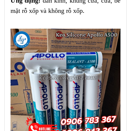
Ứng dụng:
dán kính, khung cửa, cửa, bề
mặt rỗ xốp và không rỗ xốp.