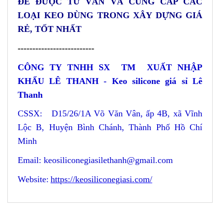
ĐỂ ĐƯỢC TƯ VẤN VÀ CUNG CẤP CÁC
LOẠI KEO DÙNG TRONG XÂY DỰNG GIÁ
RẺ, TỐT NHẤT
--------------------------
CÔNG TY TNHH SX TM XUẤT NHẬP
KHẨU LÊ THANH - Keo silicone giá sỉ Lê
Thanh
CSSX: D15/26/1A Võ Văn Vân, ấp 4B, xã Vĩnh
Lộc B, Huyện Bình Chánh, Thành Phố Hồ Chí
Minh
Email: keosiliconegiasilethanh@gmail.com
Website:
https://keosiliconegiasi.com/