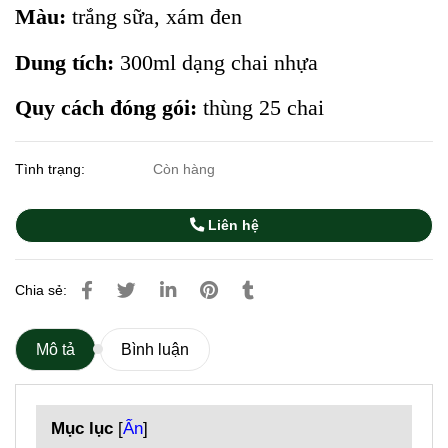
Màu:
trắng sữa, xám đen
Dung tích:
300ml dạng chai nhựa
Quy cách đóng gói:
thùng 25 chai
Tình trạng:
Còn hàng
Liên hệ
Chia sẻ:
Mô tả
Bình luận
Mục lục
[
Ẩn
]