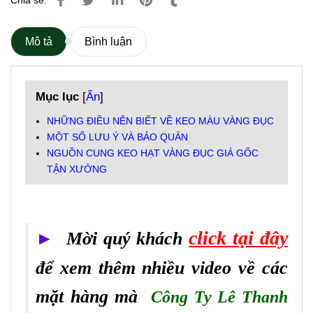
Chia sẻ:
Mô tả
Bình luận
Mục lục
[
Ẩn
]
NHỮNG ĐIỀU NÊN BIẾT VỀ KEO MÀU VÀNG ĐỤC
MỘT SỐ LƯU Ý VÀ BẢO QUẢN
NGUỒN CUNG KEO HẠT VÀNG ĐỤC GIÁ GỐC
TẬN XƯỞNG
click tại đây
►
Mời quý khách
để xem thêm nhiều video về các
mặt hàng mà
Công Ty Lê Thanh