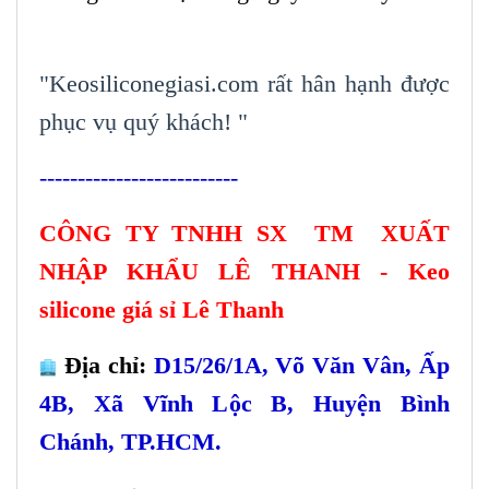
"Keosiliconegiasi.com rất hân hạnh được
phục vụ quý khách! "
--------------------------
CÔNG TY TNHH SX TM XUẤ
T
NH
Ậ
P KH
Ẩ
U LÊ THANH - Keo
silicone giá s
ỉ Lê Thanh
Đ
ị
a ch
ỉ
:
D15/26/1A, Võ Văn Vân,
Ấ
p
4B, Xã Vĩnh L
ộ
c B, Huy
ện Bình
Chánh, TP.HCM.