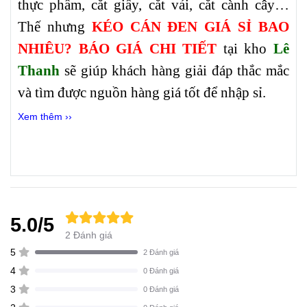
thực phẩm, cắt giấy, cắt vải, cắt cành cây…
Thế nhưng
KÉO CÁN ĐEN GIÁ SỈ BAO
NHIÊU? BÁO GIÁ CHI TIẾT
tại kho
Lê
Thanh
sẽ giúp khách hàng giải đáp thắc mắc
và tìm được nguồn hàng giá tốt để nhập sỉ.
Xem thêm ››
5.0/5
2 Đánh giá
5
2 Đánh giá
4
0 Đánh giá
3
0 Đánh giá