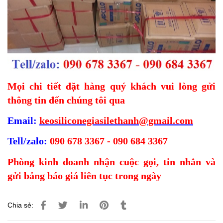
Mọi chi tiết đặt hàng quý khách vui lòng gửi
thông tin đến chúng tôi qua
Email:
keosiliconegiasilethanh@gmail.com
Tell/zalo:
090 678 3367 - 090 684 3367
Phòng kinh doanh nhận cuộc gọi, tin nhắn và
gửi bảng báo giá liên tục trong ngày
Chia sẻ: