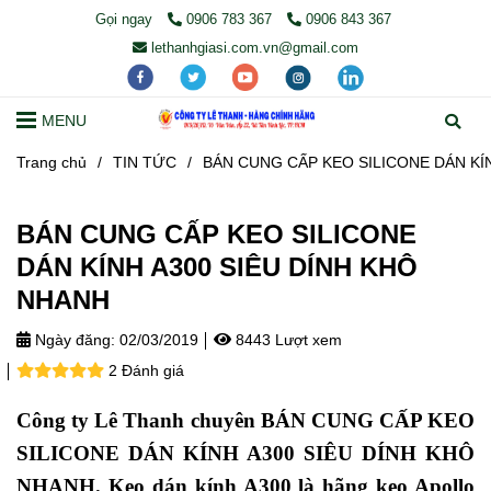
Gọi ngay
0906 783 367
0906 843 367
lethanhgiasi.com.vn@gmail.com
MENU
Trang chủ
/
TIN TỨC
/
BÁN CUNG CẤP KEO SILICONE DÁN KÍ
BÁN CUNG CẤP KEO SILICONE
DÁN KÍNH A300 SIÊU DÍNH KHÔ
NHANH
Ngày đăng:
02/03/2019
8443 Lượt xem
2 Đánh giá
Công ty Lê Thanh chuyên BÁN CUNG CẤP KEO
SILICONE DÁN KÍNH A300 SIÊU DÍNH KHÔ
NHANH. Keo dán kính A300 là hãng keo Apollo