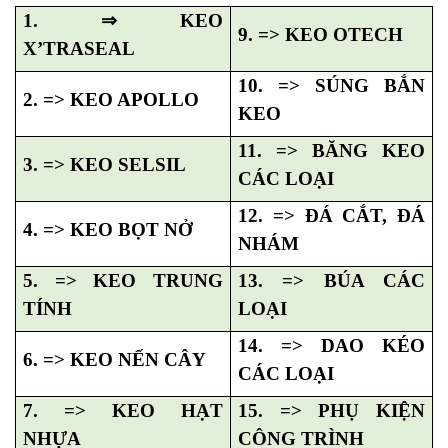
1.
⇒
KEO
9. => KEO OTECH
X’TRASEAL
10. => SÚNG BẮN
2. => KEO APOLLO
KEO
11. => BĂNG KEO
3. => KEO SELSIL
CÁC LOẠI
12. => ĐÁ CẮT, ĐÁ
4. => KEO BỌT NỞ
NHÁM
5. => KEO TRUNG
13. => BÚA CÁC
TÍNH
LOẠI
14. => DAO KÉO
6. => KEO NẾN CÂY
CÁC LOẠI
7. => KEO HẠT
15. => PHỤ KIỆN
NHỰA
CÔNG TRÌNH