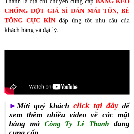
Thanh là địa chỉ chuyên cung cấp
BĂNG KEO
CHỐNG DỘT GIÁ SỈ DÁN MÁI TỐN, BÊ
TÔNG CỰC KÍN
đáp ứng tốt nhu cầu của
khách hàng và đại lý.
click tại đây
►
Mời quý khách
để
xem thêm nhiều video về các mặt
hàng mà
đang
Công Ty Lê Thanh
cung cấp.