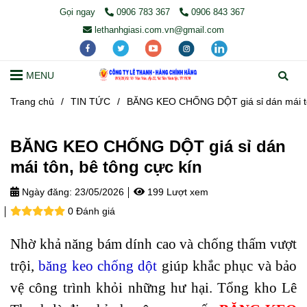
Gọi ngay
0906 783 367
0906 843 367
lethanhgiasi.com.vn@gmail.com
MENU
Trang chủ
/
TIN TỨC
/
BĂNG KEO CHỐNG DỘT giá sỉ dán mái tô
BĂNG KEO CHỐNG DỘT giá sỉ dán
mái tôn, bê tông cực kín
Ngày đăng:
23/05/2026
199 Lượt xem
0 Đánh giá
Nhờ khả năng bám dính cao và chống thấm vượt
trội,
băng keo chống dột
giúp khắc phục và bảo
vệ công trình khỏi những hư hại. Tổng kho Lê