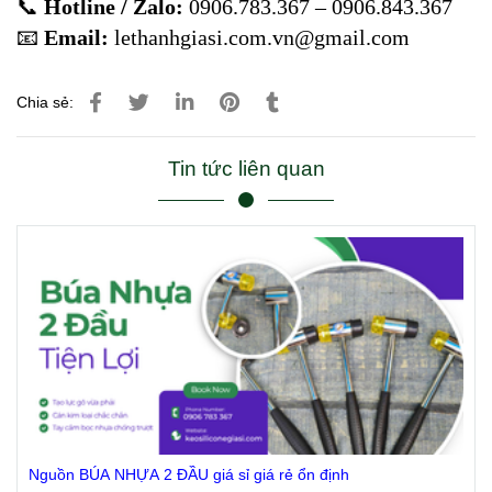
📞
Hotline / Zalo:
0906.783.367 – 0906.843.367
📧
Email:
lethanhgiasi.com.vn@gmail.com
Chia sẻ:
Tin tức liên quan
Nguồn BÚA NHỰA 2 ĐẦU giá sỉ giá rẻ ổn định