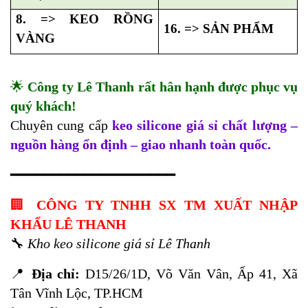
8. => KEO RỒNG
16. => SẢN PHẨM
VÀNG
🌟
Công ty Lê Thanh rất hân hạnh được phục vụ
quý khách!
Chuyên cung cấp
keo silicone giá sỉ chất lượng –
nguồn hàng ổn định – giao nhanh toàn quốc.
━━━━━━━━━━━━━━━━━━━━
🏢
CÔNG TY TNHH SX TM XUẤT NHẬP
KHẨU LÊ THANH
🔧
Kho keo silicone giá sỉ Lê Thanh
📍
Địa chỉ:
D15/26/1D, Võ Văn Vân, Ấp 41, Xã
Tân Vĩnh Lộc, TP.HCM