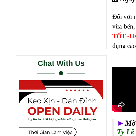
Đối với n
vừa bén,
TỐT -H
dụng cao
Chat With Us
►
Mờ
Ty Lê