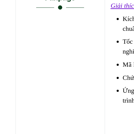
Giải thíc
Kíc
chu
Tốc 
nghi
Mã 
Chứ
Ứng
trìn