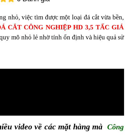
ng nhỏ, việc tìm được một loại đá cắt vừa bền,
ĐÁ CẮT CÔNG NGHIỆP HD 3,5 TẤC GIÁ
quy mô nhỏ lẻ nhờ tính ổn định và hiệu quả sử
iều video về các mặt hàng mà
Công