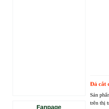
Đá cắt 
Sản ph
trên thị
Fanpage