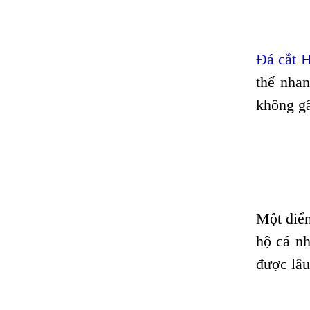
Đá cắt H
thế nhan
không gâ
Một điể
hộ cá n
được lâu