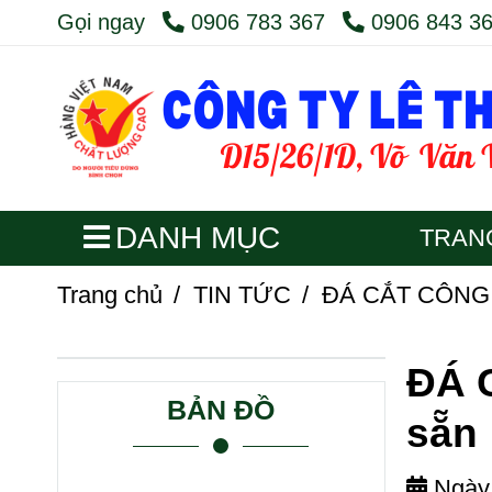
Gọi ngay
0906 783 367
0906 843 3
DANH MỤC
TRAN
Trang chủ
/
TIN TỨC
/
ĐÁ CẮT CÔNG N
ĐÁ 
BẢN ĐỒ
sẵn
Ngày 