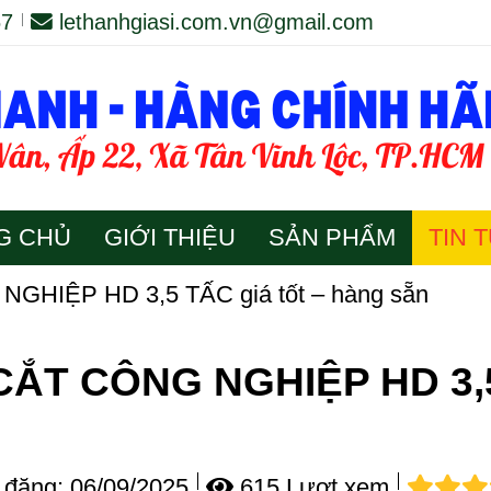
67
lethanhgiasi.com.vn@gmail.com
G CHỦ
GIỚI THIỆU
SẢN PHẨM
TIN 
GHIỆP HD 3,5 TẤC giá tốt – hàng sẵn
CẮT CÔNG NGHIỆP HD 3,5 
đăng:
06/09/2025
615 Lượt xem