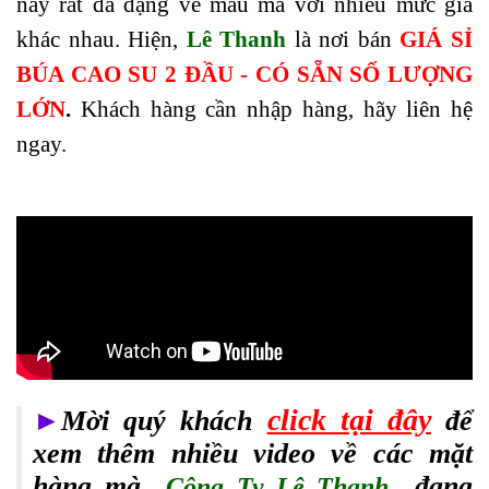
này rất đa dạng về mẫu mã với nhiều mức giá
khác nhau. Hiện,
Lê Thanh
là nơi bán
GIÁ SỈ
BÚA CAO SU 2 ĐẦU - CÓ SẴN SỐ LƯỢNG
LỚN
.
Khách hàng cần nhập hàng, hãy liên hệ
ngay.
click tại đây
►
Mời quý khách
để
xem thêm nhiều video về các mặt
hàng mà
đang
Công Ty Lê Thanh