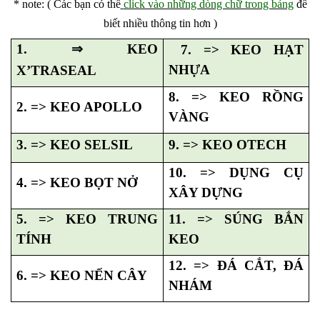
* note: ( Các bạn có thể
click vào những dòng chữ trong bảng
để
biết nhiều thông tin hơn )
1.
⇒
KEO
7. => KEO HẠT
NHỰA
X’TRASEAL
8. => KEO RỒNG
2. => KEO APOLLO
VÀNG
3. => KEO SELSIL
9. => KEO OTECH
10. => DỤNG CỤ
4. => KEO BỌT NỞ
XÂY DỰNG
5. => KEO TRUNG
11. => SÚNG BẮN
TÍNH
KEO
12. => ĐÁ CẮT, ĐÁ
6. => KEO NẾN CÂY
NHÁM