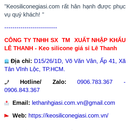
"Keosiliconegiasi.com rất hân hạnh được phục
vụ quý khách! "
--------------------------
CÔNG TY TNHH SX TM XUẤT NHẬP KHẨU
LÊ THANH - Keo silicone giá sỉ Lê Thanh
Địa chỉ:
D15/26/1D, Võ Văn Vân, Ấp 41, Xã
Tân Vĩnh Lộc, TP.HCM.
Hotline/ Zalo
:
0906.783.367 -
0906.843.367
E
mail:
lethanhgiasi.com.vn@gmail.com
Web:
https://keosiliconegiasi.com.vn/