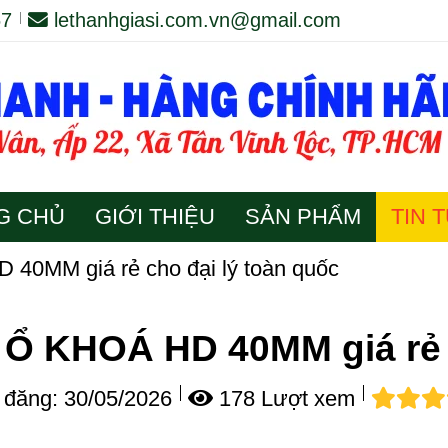
67
lethanhgiasi.com.vn@gmail.com
G CHỦ
GIỚI THIỆU
SẢN PHẨM
TIN 
40MM giá rẻ cho đại lý toàn quốc
Ổ KHOÁ HD 40MM giá rẻ c
đăng:
30/05/2026
178 Lượt xem