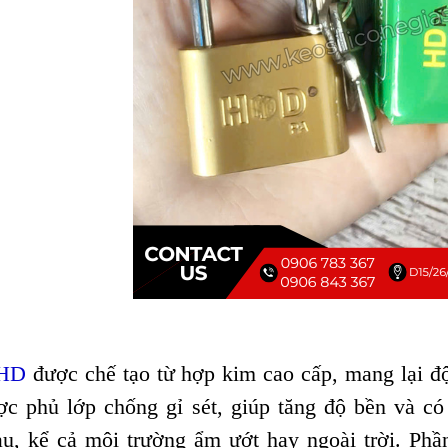
 HD
được chế tạo từ hợp kim cao cấp, mang lại độ
c phủ lớp chống gỉ sét, giúp tăng độ bền và có 
u, kể cả môi trường ẩm ướt hay ngoài trời. Phầ