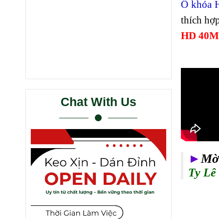
Ổ khóa
thích hợ
HD 40M
Chat With Us
►
Mờ
Ty Lê