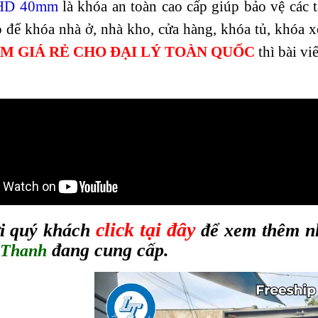
 HD 40mm
là khóa an toàn cao cấp giúp bảo vệ các t
p để khóa nhà ở, nhà kho, cửa hàng, khóa tủ, khóa
M GIÁ RẺ CHO ĐẠI LÝ TOÀN QUỐC
thì bài vi
click tại đây
i quý khách
để xem thêm n
đang cung cấp.
 Thanh