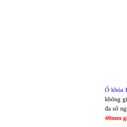
Ổ khóa
không gi
đa số n
40mm giá