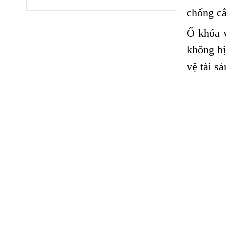
chống cắ
Ổ khóa v
không bị
vệ tài s