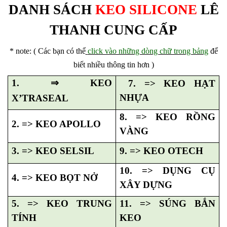
DANH SÁCH
KEO SILICONE
LÊ
THANH CUNG CẤP
* note: ( Các bạn có thể
click vào những dòng chữ trong bảng
để
biết nhiều thông tin hơn )
1.
⇒
KEO
7. => KEO HẠT
NHỰA
X’TRASEAL
8. => KEO RỒNG
2. => KEO APOLLO
VÀNG
3. => KEO SELSIL
9. => KEO OTECH
10. => DỤNG CỤ
4. => KEO BỌT NỞ
XÂY DỰNG
5. => KEO TRUNG
11. => SÚNG BẮN
TÍNH
KEO