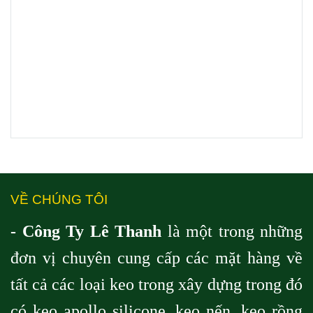
VỀ CHÚNG TÔI
- Công Ty Lê Thanh
là một trong những
đơn vị chuyên cung cấp các mặt hàng về
tất cả các loại keo trong xây dựng trong đó
có keo apollo silicone, keo nến, keo rồng