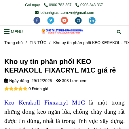
Gọi ngay
0906 783 367
0906 843 367
lethanhgiasi.com.vn@gmail.com
MENU
Trang chủ
/
TIN TỨC
/
Kho uy tín phân phối KEO KERAKOLL FI
Kho uy tín phân phối KEO
KERAKOLL FIXACRYL M1C giá rẻ
Ngày đăng:
29/12/2025
308 Lượt xem
0 Đánh giá
Keo Kerakoll Fixxacryl M1C
là một trong
những dòng keo ngăn lửa, chống cháy đang rất
được tin dùng, nhất là trong lĩnh vực xây dựng.