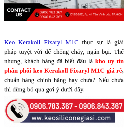
Keo Kerakoll Fixaryl M1C
thực sự là giải
pháp tuyệt vời để chống cháy, ngăn bụi. Thế
nhưng, khách hàng đã biết đâu là
kho uy tín
phân phối keo Kerakoll Fixaryl M1C giá rẻ
,
chuẩn hàng chính hãng hay chưa? Nếu chưa
thì đừng bỏ qua gợi ý dưới đây.