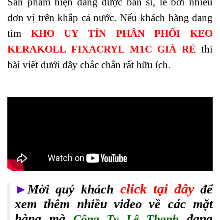
Sản phẩm hiện đang được bán sỉ, lẻ bởi nhiều
đơn vị trên khắp cả nước. Nếu khách hàng đang
tìm
KHO UY TÍN PHÂN PHỐI KEO
KERAKOLL FIXACRYL M1C GIÁ RẺ
thì
bài viết dưới đây chắc chắn rất hữu ích.
click tại đây
►
Mời quý khách
để
xem thêm nhiều video về các mặt
hàng mà
đang
Công Ty Lê Thanh