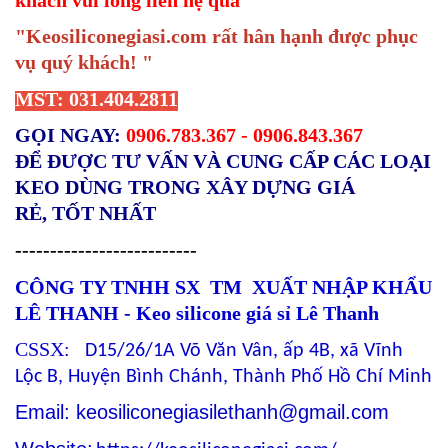
"Keosiliconegiasi.com rất hân hạnh được phục
vụ quý khách! "
MST: 031.404.2811
GỌI NGAY:
0906.783.367 - 0906.843.367
ĐỂ ĐƯỢC TƯ VẤN VÀ CUNG CẤP CÁC LOẠI
KEO DÙNG TRONG XÂY DỰNG GIÁ
RẺ, TỐT NHẤT
--------------------------
CÔNG TY TNHH SX TM XUẤT NHẬP KHẨU
LÊ THANH - Keo silicone giá sỉ Lê Thanh
CSSX:
D15/26/1A Võ Văn Vân, ấp 4B, xã Vĩnh
Lộc B, Huyện Bình Chánh, Thành Phố Hồ Chí Minh
Email: keosiliconegiasilethanh@gmail.com