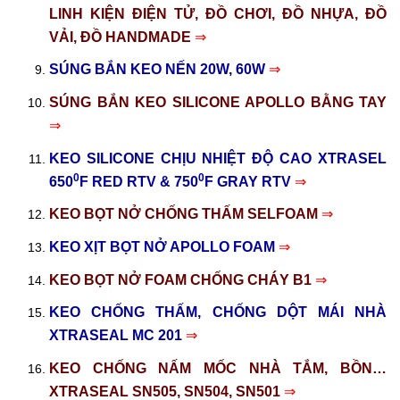
LINH KIỆN ĐIỆN TỬ, ĐỒ CHƠI, ĐỒ NHỰA, ĐỒ
VẢI, ĐỒ HANDMADE
⇒
SÚNG BẮN KEO NẾN 20W, 60W
⇒
SÚNG BẮN KEO SILICONE APOLLO BẰNG TAY
⇒
KEO SILICONE CHỊU NHIỆT ĐỘ CAO XTRASEL
0
0
650
F RED RTV & 750
F GRAY RTV
⇒
KEO BỌT NỞ CHỐNG THẤM SELFOAM
⇒
KEO XỊT BỌT NỞ APOLLO FOAM
⇒
KEO BỌT NỞ FOAM CHỐNG CHÁY B1
⇒
KEO CHỐNG THẤM, CHỐNG DỘT MÁI NHÀ
XTRASEAL MC 201
⇒
KEO CHỐNG NẤM MỐC NHÀ TẮM, BỒN…
XTRASEAL SN505, SN504, SN501
⇒