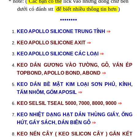
* note: (
Các bạn có thể
lick vào những dòng chữ bên
dưới có đánh stt
để biết nhiều thông tin hơn
)
••••••••
KEO APOLLO SILICONE TRUNG TÍNH
⇒
KEO APOLLO SILICONE AXIT
⇒
KEO APOLLO SILICONE CÁC LOẠI
⇒
KEO DÁN GƯƠNG VÀO TƯỜNG, GỖ, VÁN ÉP
TOPBOND, APOLLO BOND, ABOND
⇒
KEO DÁN BỀ MẶT KIM LOẠI SƠN PHỦ, KÍNH,
TẤM NHÔM, GỐM APOSIL
⇒
KEO SELSIL TSEAL 5000, 7000, 8000, 9000
⇒
KEO NHIỆT DẠNG HẠT DÁN THÙNG GIẤY, ỐNG
HÚT, GÁY SÁCH, DÁN BIÊN GỖ
⇒
KEO NẾN CÂY ( KEO SILICON CÂY ) GẮN KẾT