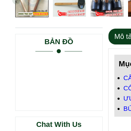
Mô t
BẢN ĐỒ
Mục
C
C
ƯU
BÚ
Chat With Us