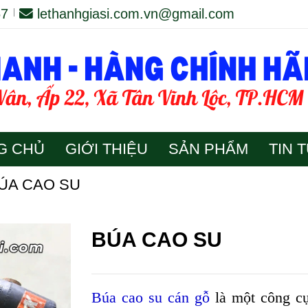
67
lethanhgiasi.com.vn@gmail.com
G CHỦ
GIỚI THIỆU
SẢN PHẨM
TIN 
ÚA CAO SU
BÚA CAO SU
Búa cao su cán gỗ
là một công c