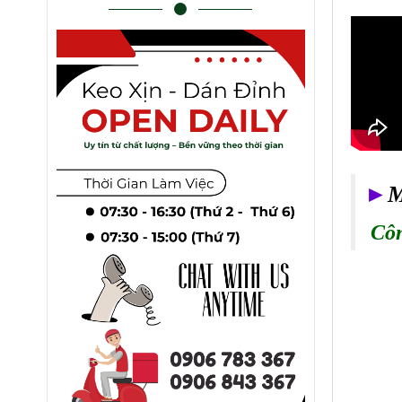
►
M
Côn