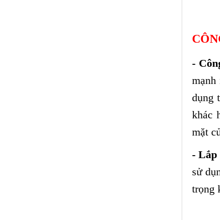
CÔN
- Côn
mạnh 
dụng 
khác 
mặt củ
- Lắp
sử dụ
trọng 