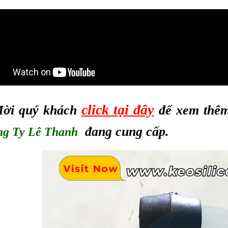
click tại đây
ời quý khách
để xem thêm
đang cung cấp.
g Ty Lê Thanh