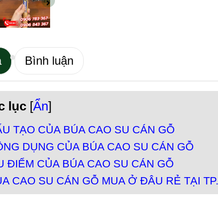
ả
Bình luận
 lục
[
Ẩn
]
ẤU TẠO CỦA BÚA CAO SU CÁN GỖ
ÔNG DỤNG CỦA BÚA CAO SU CÁN GỖ
 ĐIỂM CỦA BÚA CAO SU CÁN GỖ
A CAO SU CÁN GỖ MUA Ở ĐÂU RẺ TẠI TP