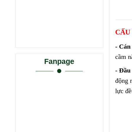
CẤU 
- Cán
cầm n
Fanpage
- Đầu
động 
lực đề