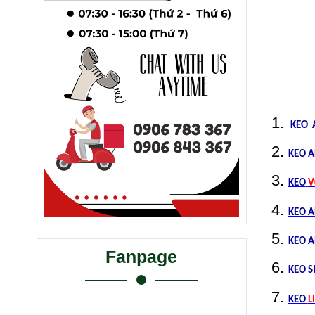
KEO 
KEO A
KEO
V
KEO A
KEO A
Fanpage
KEO S
KEO
L