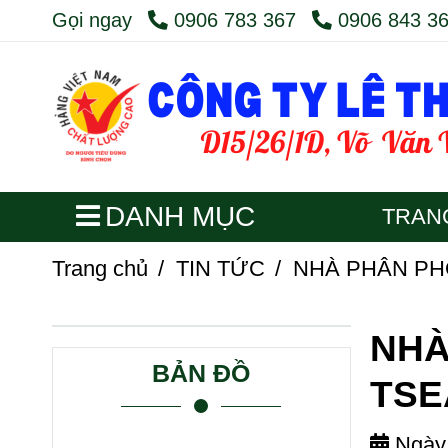
Gọi ngay
0906 783 367
0906 843 3
DANH MỤC
TRAN
Trang chủ
/
TIN TỨC
/
NHÀ PHÂN PHỐ
NHÀ
BẢN ĐỒ
TSE
Ngày 