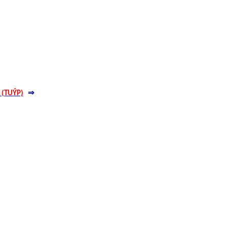
⇒
6 (TUÝP)