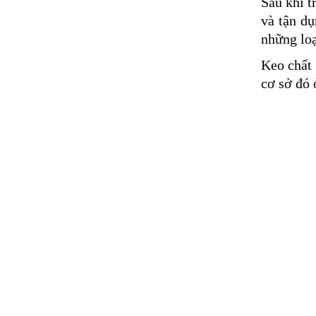
Sau khi t
và tận dụ
những loạ
Keo chất 
cơ sở đó 