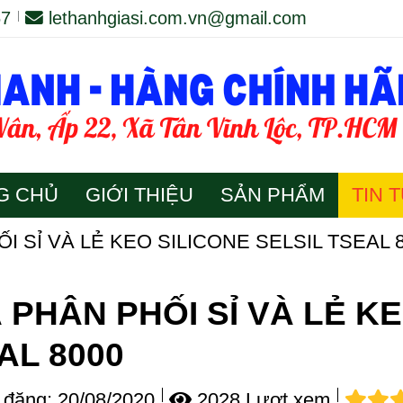
67
lethanhgiasi.com.vn@gmail.com
G CHỦ
GIỚI THIỆU
SẢN PHẨM
TIN 
I SỈ VÀ LẺ KEO SILICONE SELSIL TSEAL 
 PHÂN PHỐI SỈ VÀ LẺ KE
AL 8000
đăng:
20/08/2020
2028 Lượt xem