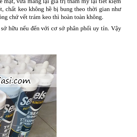
ề mặt, vừa mang lại giá trị thẩm mỹ lại tiết kiệm
t, chất keo không hề bị bung theo thời gian như
ỏng chứ vết trám keo thì hoàn toàn không.
sở hữu nếu đến với cơ sở phân phối uy tín. Vậy