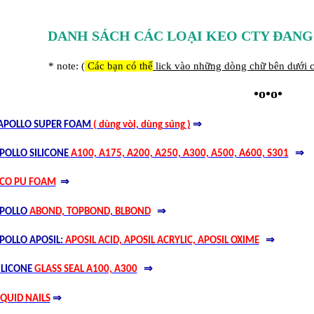
DANH SÁCH CÁC LOẠI KEO CTY ĐANG
* note: (
Các bạn có thể
lick vào những dòng chữ bên dưới c
•o•o•
⇒
APOLLO SUPER FOAM
( dùng vòi, dùng súng )
⇒
POLLO SILICONE
A100, A175, A200, A250, A300, A500, A600, S301
⇒
CO PU FOAM
⇒
POLLO
ABOND, TOPBOND, BLBOND
⇒
POLLO APOSIL:
APOSIL ACID, APOSIL ACRYLIC, APOSIL OXIME
⇒
ILICONE
GLASS SEAL A100, A300
⇒
IQUID NAILS