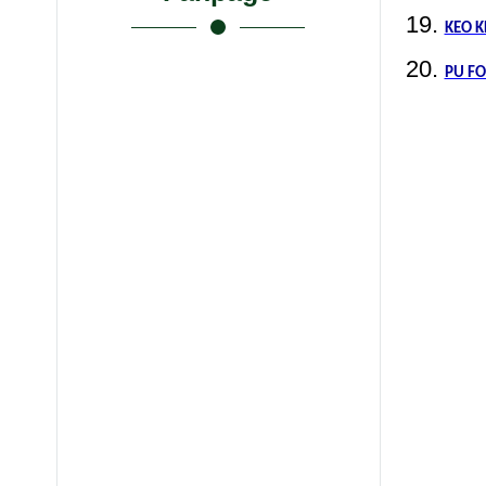
KEO 
PU F