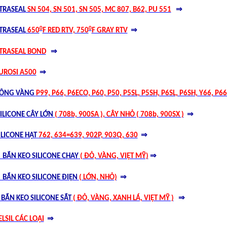
⇒
TRASEAL
SN 504, SN 501, SN 505, MC 807, B62, PU 551
0
0
⇒
TRASEAL
650
F RED RTV, 750
F GRAY RTV
⇒
TRASEAL BOND
⇒
UROSI A500
RÔNG VÀNG
P99, P66, P6ECO, P60, P50, P5SL, P5SH, P6SL, P6SH, Y66, P6
⇒
ILICONE CÂY LỚN
( 708b, 900SA ), CÂY NHỎ ( 708b, 900SX )
⇒
ILICONE HẠT
762, 634=639, 902P, 903Q, 630
⇒
BẮN KEO SILICONE CHAY
( ĐỎ, VÀNG, VIỆT MỸ)
⇒
BẮN KEO SILICONE ĐIỆN
( LỚN, NHỎ)
⇒
BẮN KEO SILICONE SẮT
( ĐỎ, VÀNG, XANH LÁ, VIỆT MỸ )
⇒
ELSIL CÁC LOẠI