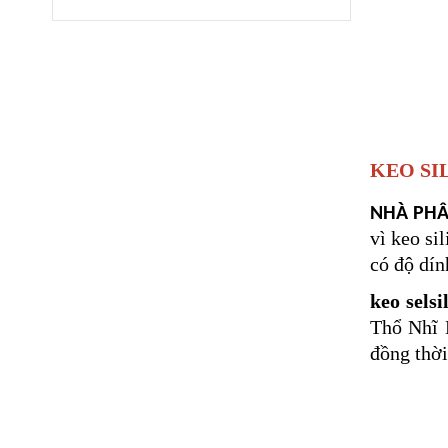
KEO SI
NHÀ PHÂN
vì keo si
có độ dính
keo selsi
Thổ Nhĩ 
đồng thời