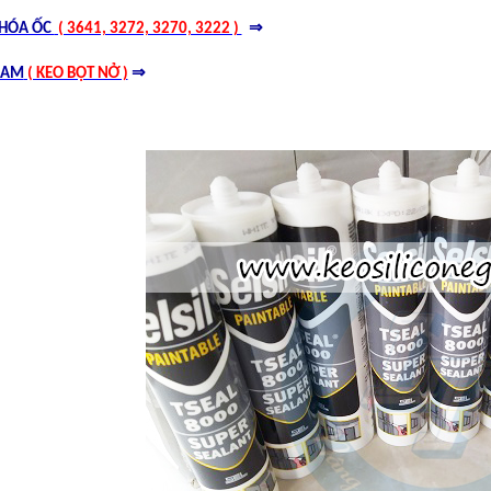
⇒
KHÓA ỐC
( 3641, 3272, 3270, 3222 )
⇒
OAM
( KEO BỌT NỞ )