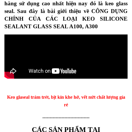
hàng sử dụng cao nhất hiện nay đó là keo glass
seal. Sau đây là bài giới thiệu về CÔNG DỤNG
CHÍNH CỦA CÁC LOẠI KEO SILICONE
SEALANT GLASS SEAL A100, A300
Keo glaseal trám trét, bịt kín khe hở, vết nứt chất lượng gía
rẻ
--------------------------------
CÁC SẢN PHẨM TẠI