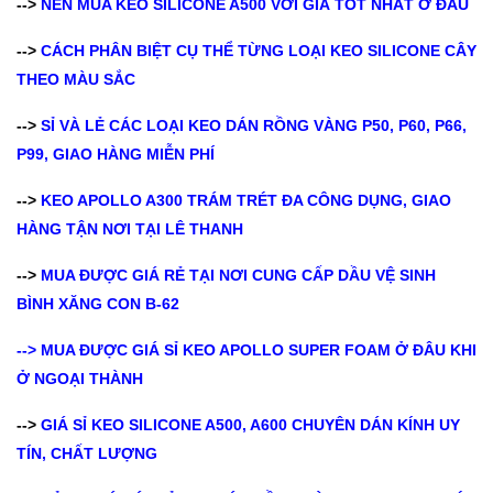
-->
NÊN MUA KEO SILICONE A500 VỚI GIÁ TỐT NHẤT Ở ĐÂU
-->
CÁCH PHÂN BIỆT CỤ THỂ TỪNG LOẠI KEO SILICONE CÂY
THEO MÀU SẮC
-->
SỈ VÀ LẺ CÁC LOẠI KEO DÁN RỒNG VÀNG P50, P60, P66,
P99, GIAO HÀNG MIỄN PHÍ
-->
KEO APOLLO A300 TRÁM TRÉT ĐA CÔNG DỤNG, GIAO
HÀNG TẬN NƠI TẠI LÊ THANH
-->
MUA ĐƯỢC GIÁ RẺ TẠI NƠI CUNG CẤP DẦU VỆ SINH
BÌNH XĂNG CON B-62
--> MUA ĐƯỢC GIÁ SỈ KEO APOLLO SUPER FOAM Ở ĐÂU KHI
Ở NGOẠI THÀNH
-->
GIÁ SỈ KEO SILICONE A500, A600 CHUYÊN DÁN KÍNH UY
TÍN, CHẤT LƯỢNG