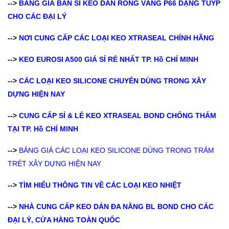
-->
BẢNG GIÁ BÁN SỈ KEO DÁN RỒNG VÀNG P66 DẠNG TUÝP
CHO CÁC ĐẠI LÝ
-->
NƠI CUNG CẤP CÁC LOẠI KEO XTRASEAL CHÍNH HÃNG
-->
KEO EUROSI A500 GIÁ SỈ RẺ NHẤT TP. Hồ CHÍ MINH
-->
CÁC LOẠI KEO SILICONE CHUYÊN DÙNG TRONG XÂY
DỰNG HIỆN NAY
-->
CUNG CẤP SỈ & LẺ KEO XTRASEAL BOND CHỐNG THẤM
TẠI TP. Hồ CHÍ MINH
-->
BẢNG GIÁ CÁC LOẠI KEO SILICONE DÙNG TRONG TRÁM
TRÉT XÂY DỰNG HIỆN NAY
-->
TÌM HIỂU THÔNG TIN VỀ CÁC LOẠI KEO NHIỆT
-->
NHÀ CUNG CẤP KEO DÁN ĐA NĂNG BL BOND CHO CÁC
ĐẠI LÝ, CỬA HÀNG TOÀN QUỐC