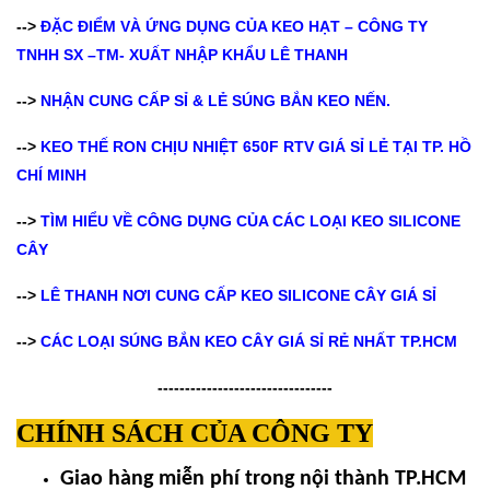
-->
ĐẶC ĐIỂM VÀ ỨNG DỤNG CỦA KEO HẠT – CÔNG TY
TNHH SX –TM- XUẤT NHẬP KHẨU LÊ THANH
-->
NHẬN CUNG CẤP SỈ & LẺ SÚNG BẮN KEO NẾN.
-->
KEO THẾ RON CHỊU NHIỆT 650F RTV GIÁ SỈ LẺ TẠI TP. HỒ
CHÍ MINH
-->
TÌM HIỂU VỀ CÔNG DỤNG CỦA CÁC LOẠI KEO SILICONE
CÂY
-->
LÊ THANH NƠI CUNG CẤP KEO SILICONE CÂY GIÁ SỈ
-->
CÁC LOẠI SÚNG BẮN KEO CÂY GIÁ SỈ RẺ NHẤT TP.HCM
--------------------------------
CHÍNH SÁCH CỦA CÔNG TY
Giao hàng miễn phí trong nội thành TP.HCM