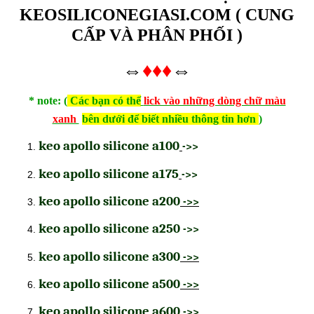
KEOSILICONEGIASI.COM ( CUNG
CẤP VÀ PHÂN PHỐI )
⇔
⇔
♦♦♦
* note: (
Các bạn có thể
lick vào những dòng chữ màu
xanh
bên dưới để biết nhiều thông tin hơn
)
keo apollo silicone a100
->>
keo apollo silicone a175
->>
keo apollo silicone a200
->>
keo apollo silicone a250
->>
keo apollo silicone a300
->>
keo apollo silicone a500
->>
keo apollo silicone a600
->>