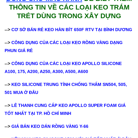
THÔNG TIN VỀ CÁC LOẠI KEO TRÁM
TRÉT DÙNG TRONG XÂY DỰNG
-->
CƠ SỞ BÁN RẺ KEO HÀN BÍT 650F RTV TẠI BÌNH DƯƠNG
-->
CÔNG DỤNG CỦA CÁC LOẠI KEO RỒNG VÀNG DẠNG
PHUN GIÁ RẺ
-->
CÔNG DỤNG CỦA CÁC LOẠI KEO APOLLO SILICONE
A100, 175, A200, A250, A300, A500, A600
-->
KEO SILICONE TRUNG TÍNH CHỐNG THẤM SN504, 505,
501 MUA Ở ĐÂU
-->
LÊ THANH CUNG CẤP KEO APOLLO SUPER FOAM GIÁ
TỐT NHẤT TẠI TP. HỒ CHÍ MINH
-->
GIÁ BÁN KEO DÁN RỒNG VÀNG Y-66